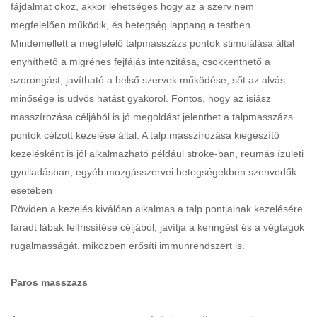
fájdalmat okoz, akkor lehetséges hogy az a szerv nem
megfelelően működik, és betegség lappang a testben.
Mindemellett a megfelelő talpmasszázs pontok stimulálása által
enyhíthető a migrénes fejfájás intenzitása, csökkenthető a
szorongást, javítható a belső szervek működése, sőt az alvás
minősége is üdvös hatást gyakorol. Fontos, hogy az isiász
masszírozása céljából is jó megoldást jelenthet a talpmasszázs
pontok célzott kezelése által. A talp masszírozása kiegészítő
kezelésként is jól alkalmazható például stroke-ban, reumás ízületi
gyulladásban, egyéb mozgásszervei betegségekben szenvedők
esetében
Röviden a kezelés kiválóan alkalmas a talp pontjainak kezelésére
fáradt lábak felfrissítése céljából, javítja a keringést és a végtagok
rugalmasságát, miközben erősíti immunrendszert is.
Paros masszazs