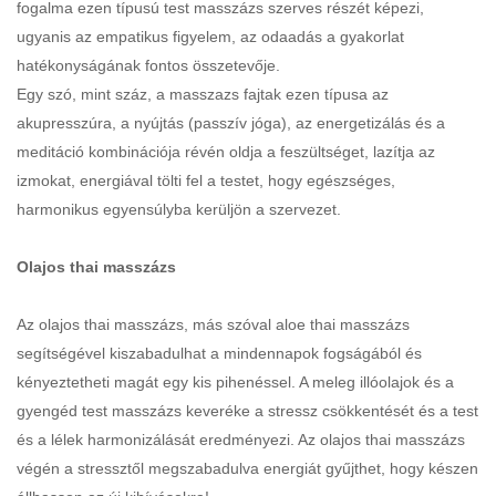
fogalma ezen típusú test masszázs szerves részét képezi,
ugyanis az empatikus figyelem, az odaadás a gyakorlat
hatékonyságának fontos összetevője.
Egy szó, mint száz, a masszazs fajtak ezen típusa az
akupresszúra, a nyújtás (passzív jóga), az energetizálás és a
meditáció kombinációja révén oldja a feszültséget, lazítja az
izmokat, energiával tölti fel a testet, hogy egészséges,
harmonikus egyensúlyba kerüljön a szervezet.
Olajos thai masszázs
Az olajos thai masszázs, más szóval aloe thai masszázs
segítségével kiszabadulhat a mindennapok fogságából és
kényeztetheti magát egy kis pihenéssel. A meleg illóolajok és a
gyengéd test masszázs keveréke a stressz csökkentését és a test
és a lélek harmonizálását eredményezi. Az olajos thai masszázs
végén a stressztől megszabadulva energiát gyűjthet, hogy készen