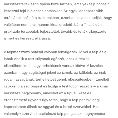
masszázsfajták azon típusa közé tartozik, amelyek talp pontjain
keresztül fejti ki áldásos hatásaikat. Az egyik legnépszerűbb
terápiának számít a szalonokban, azonban kevesen tudják, hogy
valójában nem thai, hanem kínai eredetű, bár a Thaiföldön
praktizáló terapeuták fejlesztették tovább és tették világszerte
ismert és keresett eljárássá.
A talpmasszázs hatásai valóban lenyűgözők. Mivel a talp és a
lábak viselik a test súlyának egészét, ezek a részek
elkerülhetetlenül nagy terhelésnek vannak kitéve. A kezelés
azonban nagy segítséget jelent az izmok, az ízületek, az inak
rugalmasságának, terhelhetőségének elősegítésében. Emellett
csökkenti a szorongást és lazítja a test többi részét is – a kínai
masszázs hagyomány, amelyből ez a típusú kezelés
eredeztethető ugyanis úgy tartja, hogy a talp pontok idegi
kapcsolatban állnak az aggyal és a belső szervekkel. Ha
valamelyik szervhez csatlakozó talp pontjainak megnyomása