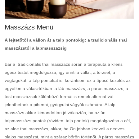
Masszázs Menü
A fejtetőtől a vállon át a talp pontokig: a tradicionális thai
masszázstól a labmasszazsig
Bár a tradicionális thai masszázs során a terapeuta a kliens
egész testét megdolgozza, így érinti a vállat, a törzset, a
végtagokat, a talp pontokat is, korántsem ez a típusú kezelés az
egyetlen a választékban: a láb masszázs, a paros masszazs, a
test masszázsok különböző formái is remek alternatívát
jelenthetnek a pihenni, gyógyulni vágyók számára. A talp
masszázs akkor kimondottan jó választás, ha az ún.
talpmasszázs pontok (röviden: talp pontok) megdolgozása a cél,
az aloe thai masszázs, akkor, ha Ön jobban kedveli a nedves,
olajos masszázst, mint a száraz bőrön történőt. A páros masszázs