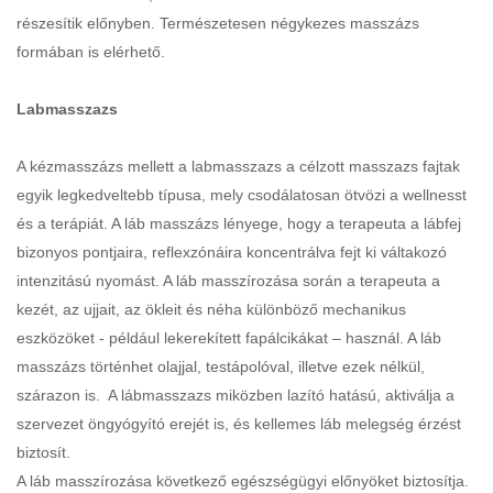
részesítik előnyben. Természetesen négykezes masszázs
formában is elérhető.
Labmasszazs
A kézmasszázs mellett a labmasszazs a célzott masszazs fajtak
egyik legkedveltebb típusa, mely csodálatosan ötvözi a wellnesst
és a terápiát. A láb masszázs lényege, hogy a terapeuta a lábfej
bizonyos pontjaira, reflexzónáira koncentrálva fejt ki váltakozó
intenzitású nyomást. A láb masszírozása során a terapeuta a
kezét, az ujjait, az ökleit és néha különböző mechanikus
eszközöket - például lekerekített fapálcikákat – használ. A láb
masszázs történhet olajjal, testápolóval, illetve ezek nélkül,
szárazon is. A lábmasszazs miközben lazító hatású, aktiválja a
szervezet öngyógyító erejét is, és kellemes láb melegség érzést
biztosít.
A láb masszírozása következő egészségügyi előnyöket biztosítja.