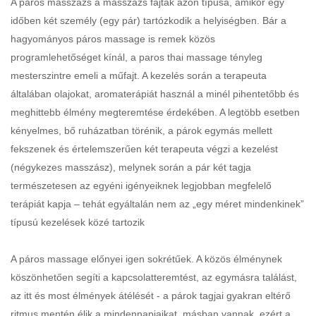
A paros masszazs a masszazs fajtak azon típusa, amikor egy
időben két személy (egy pár) tartózkodik a helyiségben. Bár a
hagyományos páros massage is remek közös
programlehetőséget kínál, a paros thai massage tényleg
mesterszintre emeli a műfajt. A kezelés során a terapeuta
általában olajokat, aromaterápiát használ a minél pihentetőbb és
meghittebb élmény megteremtése érdekében. A legtöbb esetben
kényelmes, bő ruházatban törénik, a párok egymás mellett
fekszenek és értelemszerűen két terapeuta végzi a kezelést
(négykezes masszász), melynek során a pár két tagja
természetesen az egyéni igényeiknek legjobban megfelelő
terápiát kapja – tehát egyáltalán nem az „egy méret mindenkinek”
típusú kezelések közé tartozik
A páros massage előnyei igen sokrétűek. A közös élménynek
köszönhetően segíti a kapcsolatteremtést, az egymásra találást,
az itt és most élmények átélését - a párok tagjai gyakran eltérő
ritmus mentén élik a mindennapjaikat, másban vannak, ezért a