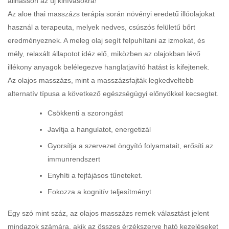
állhasson az új kihívásokra!
Az aloe thai masszázs terápia során növényi eredetű illóolajokat
használ a terapeuta, melyek nedves, csúszós felületű bőrt
eredményeznek. A meleg olaj segít felpuhítani az izmokat, és
mély, relaxált állapotot idéz elő, miközben az olajokban lévő
illékony anyagok belélegezve hanglatjavító hatást is kifejtenek.
Az olajos masszázs, mint a masszázsfajták legkedveltebb
alternatív típusa a következő egészségügyi előnyökkel kecsegtet.
Csökkenti a szorongást
Javítja a hangulatot, energetizál
Gyorsítja a szervezet öngyító folyamatait, erősíti az
immunrendszert
Enyhíti a fejfájásos tüneteket.
Fokozza a kognitív teljesítményt
Egy szó mint száz, az olajos masszázs remek választást jelent
mindazok számára, akik az összes érzékszerve ható kezeléseket