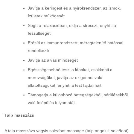
Javítja a keringést és a nyirokrendszer, az izmok,
ízületek működését
Segít a relaxációban, oldja a stresszt, enyhíti a
feszültséget
Erősíti az immunrendszert, méregtelenítő hatással
rendelkezik
Javítja az alvás minőségét
Egészségesebbé teszi a lábakat, csökkenti a
merevségüket, javítja az oxigénnel való
ellátottságukat, enyhíti a test fájdalmait
Támogatja a különböző betegségekből, sérülésekből
való felépülés folyamatát
Talp masszázs
A talp masszázs vagyis sole/foot massage (talp angolul: sole/foot)