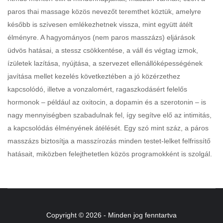
paros thai massage közös nevezőt teremthet köztük, amelyre
később is szívesen emlékezhetnek vissza, mint együtt átélt
élményre. A hagyományos (nem paros masszázs) eljárások
üdvös hatásai, a stessz csökkentése, a váll és végtag izmok,
ízületek lazítása, nyújtása, a szervezet ellenállóképességének
javítása mellet kezelés következtében a jó közérzethez
kapcsolódó, illetve a vonzalomért, ragaszkodásért felelős
hormonok – például az oxitocin, a dopamin és a szerotonin – is
nagy mennyiségben szabadulnak fel, így segítve elő az intimitás,
a kapcsolódás élményének átélését. Egy szó mint száz, a páros
masszázs biztosítja a masszírozás minden testet-lelket felfrissítő
hatásait, miközben felejthetetlen közös programokként is szolgál.
Copyright © 2026 - Minden jog fenntartva