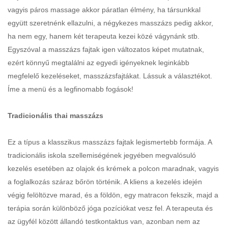
vagyis páros massage akkor páratlan élmény, ha társunkkal
együtt szeretnénk ellazulni, a négykezes masszázs pedig akkor,
ha nem egy, hanem két terapeuta kezei közé vágynánk stb.
Egyszóval a masszázs fajtak igen változatos képet mutatnak,
ezért könnyű megtalálni az egyedi igényeknek leginkább
megfelelő kezeléseket, masszázsfajtákat. Lássuk a választékot.
Íme a menü és a legfinomabb fogások!
Tradicionális thai masszázs
Ez a típus a klasszikus masszázs fajtak legismertebb formája. A
tradicionális iskola szellemiségének jegyében megvalósuló
kezelés esetében az olajok és krémek a polcon maradnak, vagyis
a foglalkozás száraz bőrön történik. A kliens a kezelés idején
végig felöltözve marad, és a földön, egy matracon fekszik, majd a
terápia során különböző jóga pozíciókat vesz fel. A terapeuta és
az ügyfél között állandó testkontaktus van, azonban nem az