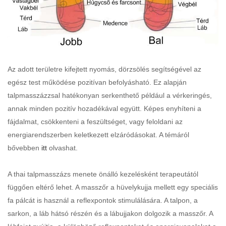
Az adott területre kifejtett nyomás, dörzsölés segítségével az
egész test működése pozitívan befolyásható. Ez alapján
talpmasszázzsal hatékonyan serkenthető például a vérkeringés,
annak minden pozitív hozadékával együtt. Képes enyhíteni a
fájdalmat, csökkenteni a feszültséget, vagy feloldani az
energiarendszerben keletkezett elzáródásokat. A témáról
bővebben
itt
olvashat.
A thai talpmasszázs menete önálló kezelésként terapeutától
függően eltérő lehet. A masszőr a hüvelykujja mellett egy speciális
fa pálcát is használ a reflexpontok stimulálására. A talpon, a
sarkon, a láb hátsó részén és a lábujjakon dolgozik a masszőr. A