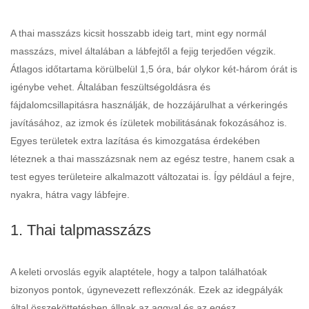
A thai masszázs kicsit hosszabb ideig tart, mint egy normál
masszázs, mivel általában a lábfejtől a fejig terjedően végzik.
Átlagos időtartama körülbelül 1,5 óra, bár olykor két-három órát is
igénybe vehet. Általában feszültségoldásra és
fájdalomcsillapitásra használják, de hozzájárulhat a vérkeringés
javításához, az izmok és ízületek mobilitásának fokozásához is.
Egyes területek extra lazítása és kimozgatása érdekében
léteznek a thai masszázsnak nem az egész testre, hanem csak a
test egyes területeire alkalmazott változatai is. Így például a fejre,
nyakra, hátra vagy lábfejre.
1. Thai talpmasszázs
A keleti orvoslás egyik alaptétele, hogy a talpon találhatóak
bizonyos pontok, úgynevezett reflexzónák. Ezek az idegpályák
által összeköttetésben állnak az aggyal és az egész