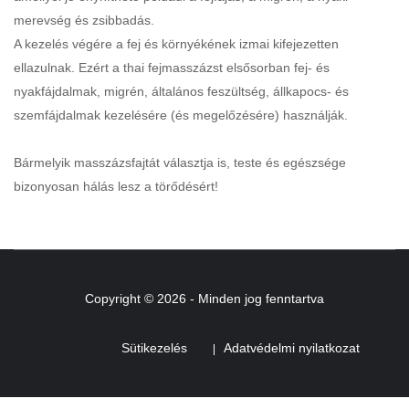
merevség és zsibbadás.
A kezelés végére a fej és környékének izmai kifejezetten
ellazulnak. Ezért a thai fejmasszázst elsősorban fej- és
nyakfájdalmak, migrén, általános feszültség, állkapocs- és
szemfájdalmak kezelésére (és megelőzésére) használják.
Bármelyik masszázsfajtát választja is, teste és egészsége
bizonyosan hálás lesz a törődésért!
Copyright © 2026 - Minden jog fenntartva
Sütikezelés
Adatvédelmi nyilatkozat