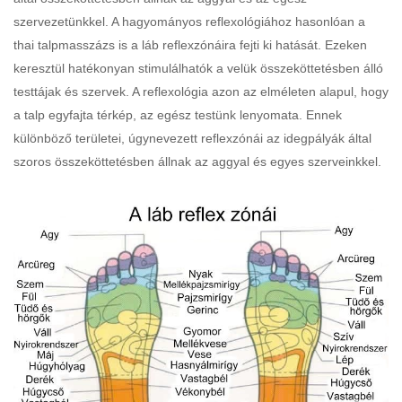
szervezetünkkel. A hagyományos reflexológiához hasonlóan a
thai talpmasszázs is a láb reflexzónáira fejti ki hatását. Ezeken
keresztül hatékonyan stimulálhatók a velük összeköttetésben álló
testtájak és szervek. A reflexológia azon az elméleten alapul, hogy
a talp egyfajta térkép, az egész testünk lenyomata. Ennek
különböző területei, úgynevezett reflexzónái az idegpályák által
szoros összeköttetésben állnak az aggyal és egyes szerveinkkel.