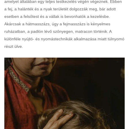
amelyet általában egy teljes testkezelés végén végeznek. Ebben
a fej, a halánték és a nyak területét dolgozzák meg, bár adott
esetben a felsőtest és a vállak is bevonhatók a kezelésbe.
Akárcsak a hátmasszázs, úgy a fejmasszázs is kényelmes
ruházatban, a padlón lévő szőnyegen, matracon történik. A
különféle nyújtó- és nyomástechnikák alkalmazása miatt túlnyomó
részt ülve.