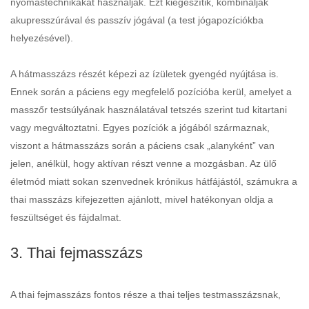
nyomástechnikákat használják. Ezt kiegészítik, kombinálják
akupresszúrával és passzív jógával (a test jógapozíciókba
helyezésével).
A hátmasszázs részét képezi az ízületek gyengéd nyújtása is.
Ennek során a páciens egy megfelelő pozícióba kerül, amelyet a
masszőr testsúlyának használatával tetszés szerint tud kitartani
vagy megváltoztatni. Egyes pozíciók a jógából származnak,
viszont a hátmasszázs során a páciens csak „alanyként” van
jelen, anélkül, hogy aktívan részt venne a mozgásban. Az ülő
életmód miatt sokan szenvednek krónikus hátfájástól, számukra a
thai masszázs kifejezetten ajánlott, mivel hatékonyan oldja a
feszültséget és fájdalmat.
3. Thai fejmasszázs
A thai fejmasszázs fontos része a thai teljes testmasszázsnak,