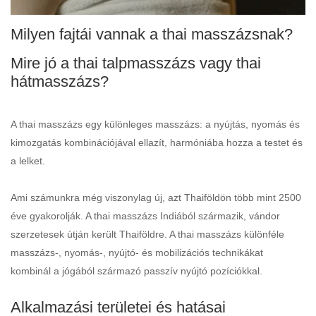
Milyen fajtái vannak a thai masszázsnak?
Mire jó a thai talpmasszázs vagy thai
hátmasszázs?
A thai masszázs egy különleges masszázs: a nyújtás, nyomás és
kimozgatás kombinációjával ellazít, harmóniába hozza a testet és
a lelket.
Ami számunkra még viszonylag új, azt Thaiföldön több mint 2500
éve gyakorolják. A thai masszázs Indiából származik, vándor
szerzetesek útján került Thaiföldre. A thai masszázs különféle
masszázs-, nyomás-, nyújtó- és mobilizációs technikákat
kombinál a jógából származó passzív nyújtó pozíciókkal.
Alkalmazási területei és hatásai