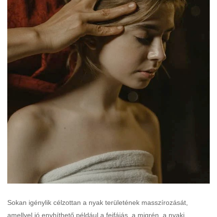
Sokan igénylik célzottan a nyak területének masszírozását,
amellyel jó enyhíthető például a fejfájás, a migrén, a nyaki