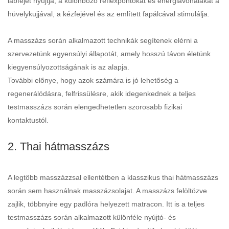
lábfejet nyújtja, a különböző reflexpontokat és energiavonalakat a
hüvelykujjával, a kézfejével és az említett fapálcával stimulálja.
A masszázs során alkalmazott technikák segítenek elérni a
szervezetünk egyensúlyi állapotát, amely hosszú távon életünk
kiegyensúlyozottságának is az alapja.
További előnye, hogy azok számára is jó lehetőség a
regenerálódásra, felfrissülésre, akik idegenkednek a teljes
testmasszázs során elengedhetetlen szorosabb fizikai
kontaktustól.
2. Thai hátmasszázs
A legtöbb masszázzsal ellentétben a klasszikus thai hátmasszázs
során sem használnak masszázsolajat. A masszázs felöltözve
zajlik, többnyire egy padlóra helyezett matracon. Itt is a teljes
testmasszázs során alkalmazott különféle nyújtó- és